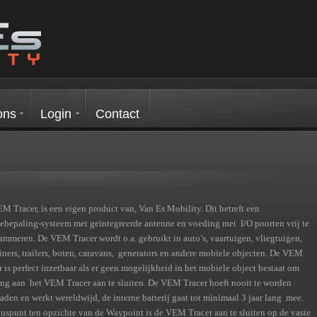
ons
Login
Contact
M Tracer, is een eigen product van, Van Es Mobility. Dit betreft een
iebepaling-systeem met geïntegreerde antenne en voeding met I/O poorten vrij te
ammeren. De VEM Tracer wordt o.a. gebruikt in auto’s, vaartuigen, vliegtuigen,
iners, trailers, boten, caravans, generators en andere mobiele objecten. De VEM
r is perfect inzetbaar als er geen mogelijkheid in het mobiele object bestaat om
ng aan het VEM Tracer aan te sluiten. De VEM Tracer hoeft nooit te worden
aden en werkt wereldwijd, de interne batterij gaat tot minimaal 3 jaar lang mee.
luspunt ten opzichte van de Waypoint is de VEM Tracer aan te sluiten op de vaste