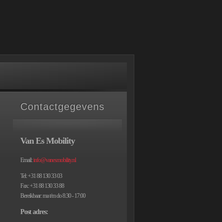
Contactgegevens
Van Es Mobility
Email:
info@vanesmobility.nl
Tel: +31 88 130 33 03
Fax: +31 88 130 33 88
Bereikbaar: ma t/m do 8:30 - 17:00
Post adres: