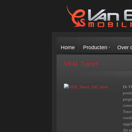
Home
Producten
Over 
VEM Tracer
De VE
posit
progr
conta
Trace
voedi
opgel
Als p