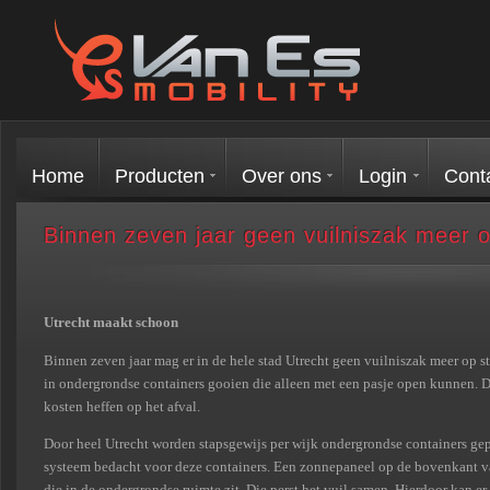
Home
Producten
Over ons
Login
Cont
Binnen zeven jaar geen vuilniszak meer o
Utrecht maakt schoon
Binnen zeven jaar mag er in de hele stad Utrecht geen vuilniszak meer op s
in ondergrondse containers gooien die alleen met een pasje open kunnen. 
kosten heffen op het afval.
Door heel Utrecht worden stapsgewijs per wijk ondergrondse containers gep
systeem bedacht voor deze containers. Een zonnepaneel op de bovenkant va
die in de ondergrondse ruimte zit. Die perst het vuil samen. Hierdoor kan er 