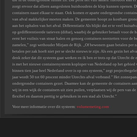
zorgt ervoor dat alleen aangesloten huishoudens de klep kunnen openen. D
containers naast elkaar te staan. Ook komen er aparte ondergrondse container
van afval makkelijker moeten maken. De gemeente hoopt zo kostbare grond
aan het ophalen van het afval. Differentiatie Als blijkt dat er te veel hui
op gedifferentieerde tarieven (diftar), waarbij de gebruiker betaalt voor de 
eerst het vuilnis van straat halen en genoeg containers neerzetten voor de 
zamelen,” zegt wethouder Mirjam de Rijk. ,,Of bewoners gaan betalen per z
betalen per zak hoeft niet per se slecht nieuws te zijn. Als een gezin het afv
denk zeker dat dit systeem gaat werken en ik ben er trots op dat Utrecht de e
is met het nieuwe containersysteem koploper van Nederland op het gebied v
binnen tien jaar heel Nederland over is op ons systeem,” zegt projectbegel
jaar wordt 50 tot 60 procent minder Utrechts afval verbrand.” Het zonnepa
ondergrondse containers gezet. Daarmee kan de gemeente de containers aan
wij in een wijk de containers uit zien puilen, verplaatsen wij de pers van de
flexibel en daarom prettig te gebruiken in een stad als Utrecht.”
Voor meer informatie over dit systeem:
volumemeting.com