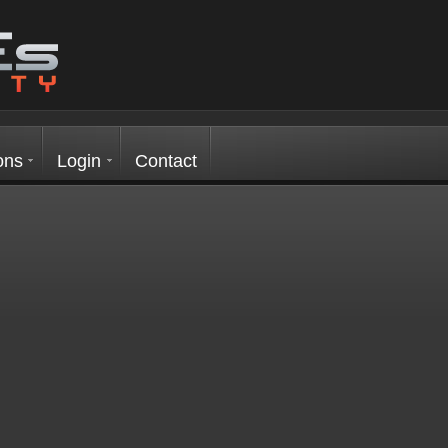
ons
Login
Contact