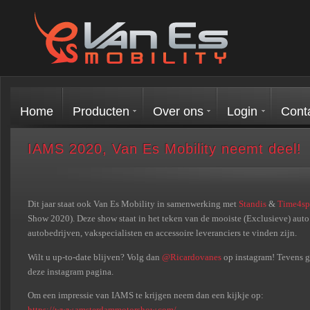
Home
Producten
Over ons
Login
Cont
IAMS 2020, Van Es Mobility neemt deel!
Dit jaar staat ook Van Es Mobility in samenwerking met
Standis
&
Time4sp
Show 2020). Deze show staat in het teken van de mooiste (Exclusieve) auto’
autobedrijven, vakspecialisten en accessoire leveranciers te vinden zijn.
Wilt u up-to-date blijven? Volg dan
@Ricardovanes
op instagram! Tevens ge
deze instagram pagina.
Om een impressie van IAMS te krijgen neem dan een kijkje op:
https://www.amsterdammotorshow.com/