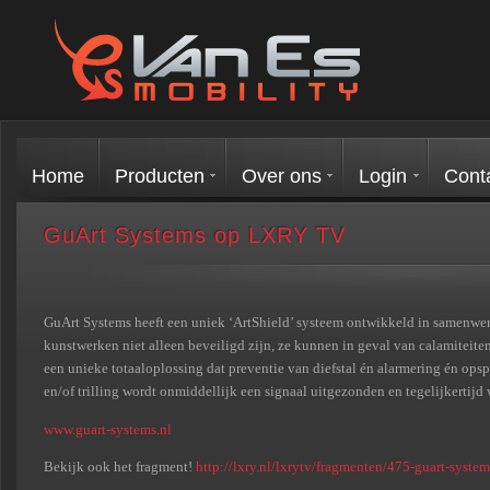
Home
Producten
Over ons
Login
Cont
GuArt Systems op LXRY TV
GuArt Systems heeft een uniek ‘ArtShield’ systeem ontwikkeld in samenwe
kunstwerken niet alleen beveiligd zijn, ze kunnen in geval van calamiteite
een unieke totaaloplossing dat preventie van diefstal én alarmering én ops
en/of trilling wordt onmiddellijk een signaal uitgezonden en tegelijkertijd
www.guart-systems.nl
Bekijk ook het fragment!
http://lxry.nl/lxrytv/fragmenten/475-guart-system