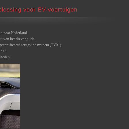
plossing voor EV-voertuigen
en naar Nederland.
it van het dievengilde.
gecertificeerd terugvindsysteem (TV01).
ing!
kheden.