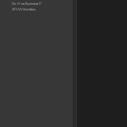
Drs. W. van Royenstraat 17
3871AN Hoevelaken