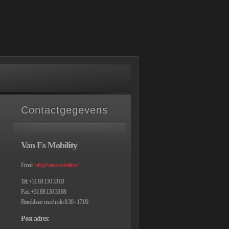
Contactgegevens
Van Es Mobility
Email:
info@vanesmobility.nl
Tel: +31 88 130 33 03
Fax: +31 88 130 33 88
Bereikbaar: ma t/m do 8:30 - 17:00
Post adres: