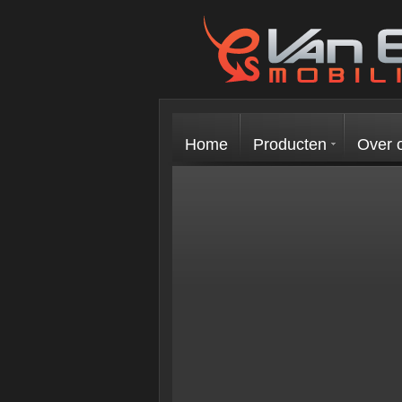
Home
Producten
Over 