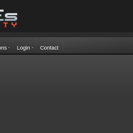
ons
Login
Contact