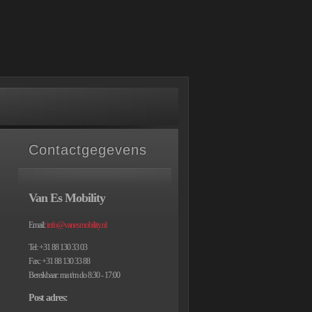
Contactgegevens
Van Es Mobility
Email:
info@vanesmobility.nl
Tel: +31 88 130 33 03
Fax: +31 88 130 33 88
Bereikbaar: ma t/m do 8:30 - 17:00
Post adres: