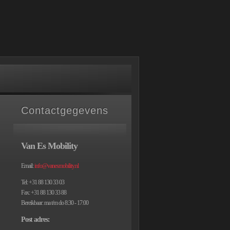
Contactgegevens
Van Es Mobility
Email:
info@vanesmobility.nl
Tel: +31 88 130 33 03
Fax: +31 88 130 33 88
Bereikbaar: ma t/m do 8:30 - 17:00
Post adres: