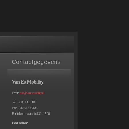
Contactgegevens
Van Es Mobility
Email:
info@vanesmobility.nl
Tel: +31 88 130 33 03
Fax: +31 88 130 33 88
Bereikbaar: ma t/m do 8:30 - 17:00
Post adres: