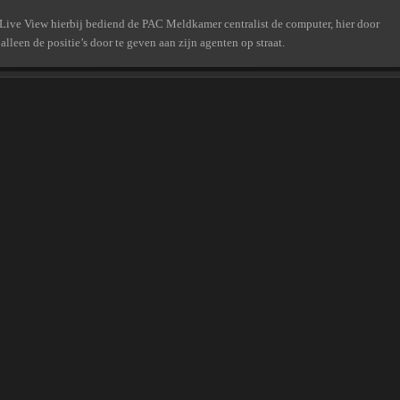
 Live View hierbij bediend de PAC Meldkamer centralist de computer, hier door
alleen de positie’s door te geven aan zijn agenten op straat.