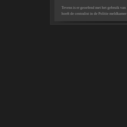
Tevens is er geoefend met het gebruik van
hoeft de centralist in de Politie meldkamer 